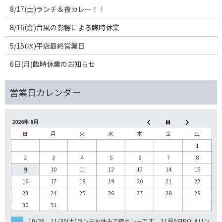
8/17(土)ランチ＆夜カレー！！
8/16(金)台風の影響による臨時休業
5/15(水)平店最終営業日
6日(月)臨時休業のお知らせ
2026年 8月
日
月
火
水
木
金
土
1
2
3
4
5
6
7
8
9
10
11
12
13
14
15
16
17
18
19
20
21
22
23
24
25
26
27
28
29
30
31
10/26、11/30(土)ランチお休みで夜カレーです。 11月9日POLAリン