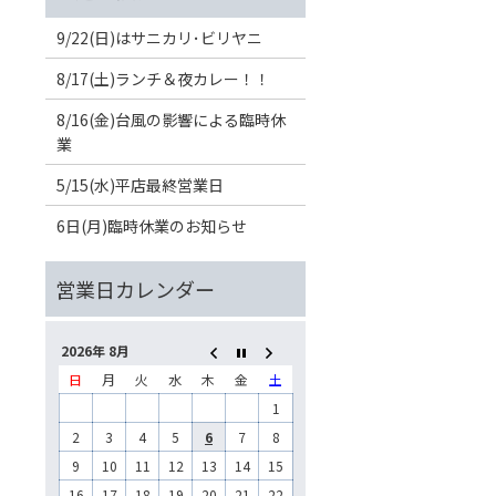
9/22(日)はサニカリ･ビリヤニ
8/17(土)ランチ＆夜カレー！！
8/16(金)台風の影響による臨時休
業
5/15(水)平店最終営業日
6日(月)臨時休業のお知らせ
2026年 8月
日
月
火
水
木
金
土
1
2
3
4
5
6
7
8
9
10
11
12
13
14
15
16
17
18
19
20
21
22