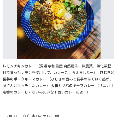
レモンチキンカレー
（愛媛 宇和島産 自然農法、無農薬、無化学肥
料で育ったレモンを使用して、カレーこしらえましたー?️）
ひじきと
長芋のポークキーマカレー
（ひじきの旨みと長芋のほくほく感が、
豚さんとマッチしたカレー）
大根とサバのキーマカレー
（サニカリ
定番のカレーじゃないみたいな！旨いカレーだよー）
2月 21日（日）本日のカレー3種