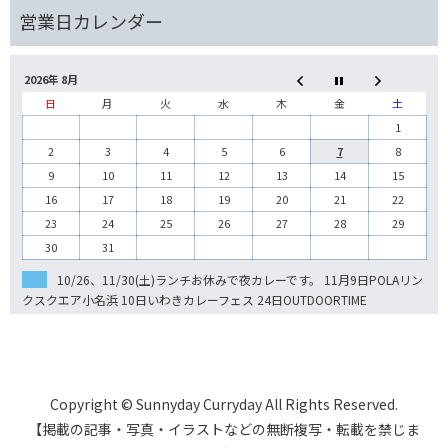
2026年 8月
日
月
火
水
木
金
土
1
2
3
4
5
6
7
8
9
10
11
12
13
14
15
16
17
18
19
20
21
22
23
24
25
26
27
28
29
30
31
10/26、11/30(土)ランチお休みで夜カレーです。 11月9日POLAリン
クスクエア小名浜 10日いわきカレーフェス 24日OUTDOORTIME
Copyright © Sunnyday Curryday All Rights Reserved.
【掲載の記事・写真・イラストなどの無断複写・転載を禁じま