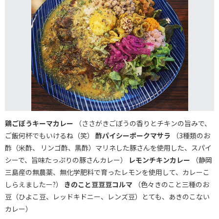
鶏ごぼうキーマカレー
（ささがきごぼうの香りとチキンの旨みで、
ご飯何杯でもいけるね（笑）
酢パイシーポークマサラ
（3種類のお
酢（米酢、 リンゴ酢、黒酢）マリネした豚さんを使用した、スパイ
シーで、旨味たっぷりの豚さんカレー）
レモンチキンカレー
（静岡
三島産の無農薬、無化学肥料で育ったレモンを使用して、カレーこ
しらえましたー?️）
きのこと豆豆豆コルマ
（色々きのこと三種のお
豆（ひよこ豆、レッドキドニー、レンズ豆）とても、あきのこない
カレー）