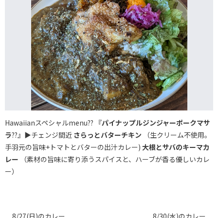
Hawaiianスペシャルmenu?? 『
パイナップルジンジャーポークマサ
ラ
??』▶チェンジ間近
さらっとバターチキン
（生クリーム不使用。
手羽元の旨味+トマトとバターの出汁カレー)
大根とサバのキーマカ
レー
（素材の旨味に寄り添うスパイスと、ハーブが香る優しいカレ
ー）
8/27(日)のカレー
8/30(水)のカレー