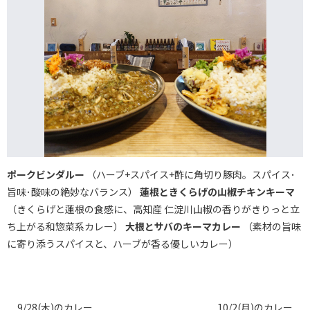
ポークビンダルー
（ハーブ+スパイス+酢に角切り豚肉。スパイス･
旨味･酸味の絶妙なバランス）
蓮根ときくらげの山椒チキンキーマ
（きくらげと蓮根の食感に、高知産 仁淀川山椒の香りがきりっと立
ち上がる和惣菜系カレー）
大根とサバのキーマカレー
（素材の旨味
に寄り添うスパイスと、ハーブが香る優しいカレー）
9/28(木)のカレー
10/2(月)のカレー