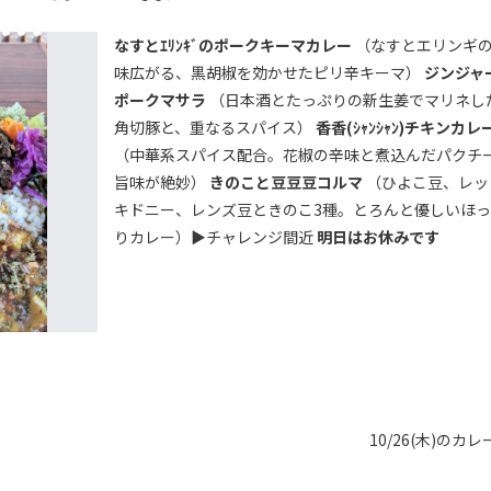
なすとｴﾘﾝｷﾞのポークキーマカレー
（なすとエリンギ
味広がる、黒胡椒を効かせたピリ辛キーマ）
ジンジャ
ポークマサラ
（日本酒とたっぷりの新生姜でマリネし
角切豚と、重なるスパイス）
香香(ｼｬﾝｼｬﾝ)チキンカレ
（中華系スパイス配合。花椒の辛味と煮込んだパクチ
旨味が絶妙）
きのこと豆豆豆コルマ
（ひよこ豆、レッ
キドニー、レンズ豆ときのこ3種。とろんと優しいほ
りカレー）▶チャレンジ間近
明日はお休みです
10/26(木)のカレ