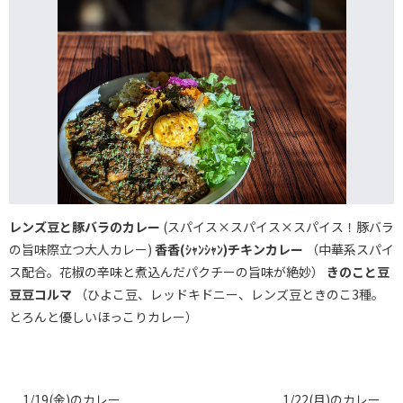
レンズ豆と豚バラのカレー
(スパイス×スパイス×スパイス！豚バラ
の旨味際立つ大人カレー)
香香(ｼｬﾝｼｬﾝ)チキンカレー
（中華系スパイ
ス配合。花椒の辛味と煮込んだパクチーの旨味が絶妙）
きのこと豆
豆豆コルマ
（ひよこ豆、レッドキドニー、レンズ豆ときのこ3種。
とろんと優しいほっこりカレー）
1/19(金)のカレー
1/22(月)のカレー