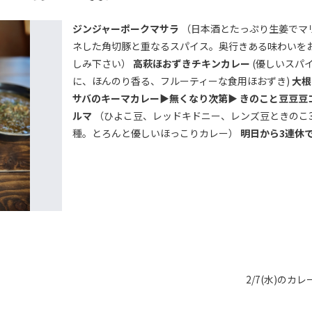
ジンジャーポークマサラ
（日本酒とたっぷり生姜でマ
ネした角切豚と重なるスパイス。奥行きある味わいを
しみ下さい）
高萩ほおずきチキンカレー
(優しいスパ
に、ほんのり香る、フルーティーな食用ほおずき)
大根
サバのキーマカレー▶無くなり次第▶︎
きのこと豆豆豆
ルマ
（ひよこ豆、レッドキドニー、レンズ豆ときのこ
種。とろんと優しいほっこりカレー）
明日から3連休
2/7(水)のカレ