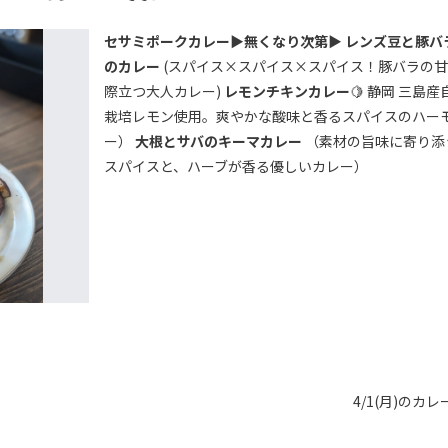
セサミポークカレー▶無くなり次第▶
レンズ豆と豚バ
のカレー
(スパイス×スパイス×スパイス！豚バラの
際立つ大人カレー)
レモンチキンカレー
🍋 静岡 三島産
栽培レモン使用。爽やかな酸味と香るスパイスのハー
ー）
大根とサバのキーマカレー
（素材の旨味に寄り添
スパイスと、ハーブが香る優しいカレー）
4/1(月)のカレ