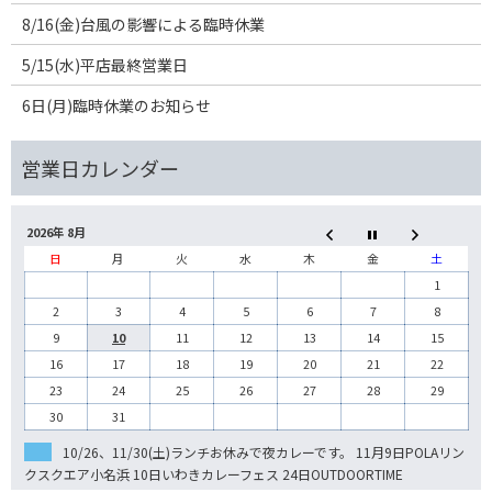
8/16(金)台風の影響による臨時休業
5/15(水)平店最終営業日
6日(月)臨時休業のお知らせ
2026年 8月
日
月
火
水
木
金
土
1
2
3
4
5
6
7
8
9
10
11
12
13
14
15
16
17
18
19
20
21
22
23
24
25
26
27
28
29
30
31
10/26、11/30(土)ランチお休みで夜カレーです。 11月9日POLAリン
クスクエア小名浜 10日いわきカレーフェス 24日OUTDOORTIME