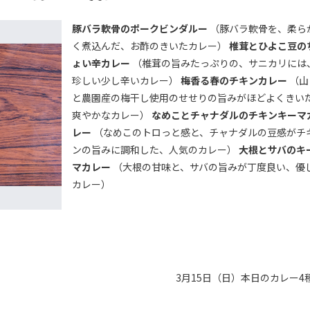
豚バラ軟骨のポークビンダルー
（豚バラ軟骨を、柔ら
く煮込んだ、お酢のきいたカレー）
椎茸とひよこ豆の
ょい辛カレー
（椎茸の旨みたっぷりの、サニカリには
珍しい少し辛いカレー）
梅香る春のチキンカレー
（山
と農園産の梅干し使用のせせりの旨みがほどよくきい
爽やかなカレー）
なめことチャナダルのチキンキーマ
レー
（なめこのトロっと感と、チャナダルの豆感がチ
ンの旨みに調和した、人気のカレー）
大根とサバのキ
マカレー
（大根の甘味と、サバの旨みが丁度良い、優
カレー）
3月15日（日）本日のカレー4